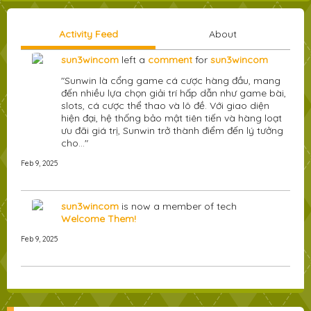
Activity Feed
About
sun3wincom
left a
comment
for
sun3wincom
"Sunwin là cổng game cá cược hàng đầu, mang
đến nhiều lựa chọn giải trí hấp dẫn như game bài,
slots, cá cược thể thao và lô đề. Với giao diện
hiện đại, hệ thống bảo mật tiên tiến và hàng loạt
ưu đãi giá trị, Sunwin trở thành điểm đến lý tưởng
cho…"
Feb 9, 2025
sun3wincom
is now a member of tech
Welcome Them!
Feb 9, 2025