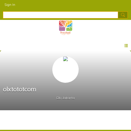
Sign In
olxtototcom
Dki Jakarta