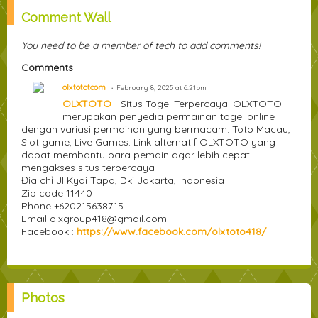
Comment Wall
You need to be a member of tech to add comments!
Comments
olxtototcom
February 8, 2025 at 6:21pm
OLXTOTO
- Situs Togel Terpercaya. OLXTOTO
merupakan penyedia permainan togel online
dengan variasi permainan yang bermacam: Toto Macau,
Slot game, Live Games. Link alternatif OLXTOTO yang
dapat membantu para pemain agar lebih cepat
mengakses situs terpercaya
Địa chỉ Jl Kyai Tapa, Dki Jakarta, Indonesia
Zip code 11440
Phone +620215638715
Email olxgroup418@gmail.com
Facebook :
https://www.facebook.com/olxtoto418/
Photos